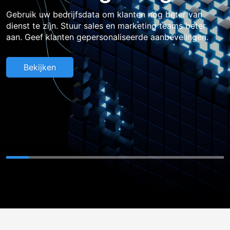
Gebruik uw bedrijfsdata om klanten nóg beter van
Gebruik uw bedrijfsdata om klanten nóg beter van
dienst te zijn. Stuur sales en marketing teams beter
dienst te zijn. Stuur sales en marketing teams beter
aan. Geef klanten gepersonaliseerde aanbevelingen.
aan. Geef klanten gepersonaliseerde aanbevelingen.
Bekijken
Bekijken