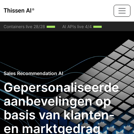
Thissen AI
®
=
Containers live 28/28
AI APIs live 4/4
Sales Recommendation AI
Sales Recommendation AI
Gepersonaliseerde
Gepersonaliseerde
aanbevelingen op
aanbevelingen op
basis van klanten-
basis van klanten-
en marktgedrag
en marktgedrag