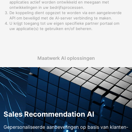
applicaties actief worden ontwikkeld en meegaan met
ontwikkelingen in uw bedrijfsprocessen.
De koppeling dient opgezet te worden via een aangeleverde
API om beveiligd met de AI-server verbinding te maken.
U krijgt toegang tot uw eigen specifieke partner portaal om
uw applicatie(s) te gebruiken en/of beheren.
Maatwerk AI oplossingen
Sales Recommendation AI
Gepersonaliseerde aanbevelingen op basis van klanten-